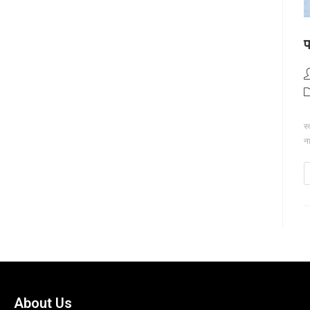
प
स्
न
About Us