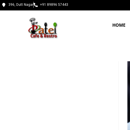
396, Dutt Nagar
+91 89896 57443
HOME