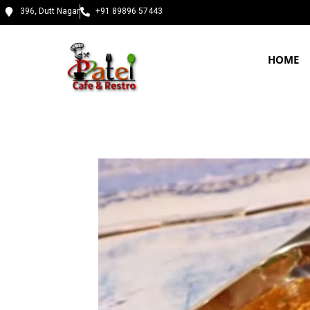
396, Dutt Nagar
+91 89896 57443
HOME