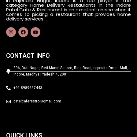
in Rajendra Nagar, Indore is a top player in the
category Home Delivery Restaurants in the Indore
Patel Cafe & Restaurant is an excellent choice when it
comes to picking a restaurant that provides home
delivery services
CONTACT INFO
396, Dutt Nagar, Reti Mandi Square, Ring Road, opposite Dmart Mall,
Indore, Madhya Pradesh 452001
+91 8989657443
patelcaferestro@gmail.com
QUICK LINKS