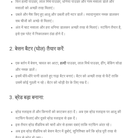
फिर हल्दी पाउडर, लाल मिर्च पाउडर, धनिया पाउडर और गरम मसाला डालें और
मसालों को अच्छी तरह मिलाएं।
उबले और मैश किए हुए आलू और उबली हरी मटर डालें। स्वादानुसार नमक डालकर
सब चीजों को अच्छे से मिलाएं।
अंत में चाट मसाला और हरा धनिया डालकर अच्छी तरह से मिलाएं। स्टफिंग तैयार है,
इसे एक प्लेट में निकालकर ठंडा होने दें।
2. बेसन बैटर (घोल) तैयार करें:
एक बर्तन में बेसन, चावल का आटा,
हल्दी
पाउडर, लाल मिर्च पाउडर, हींग, बेकिंग सोडा
और नमक डालें।
इसमें धीरे-धीरे पानी डालते हुए गाढ़ा बैटर बनाएं। बैटर को अच्छी तरह से फेंटें ताकि
उसमें कोई गुठली न रहे। बैटर को थोड़ी देर के लिए रख दें।
3. ब्रेड बड़ा बनाना:
ब्रेड स्लाइस लें और किनारों को काटकर हटा दें। अब एक ब्रेड स्लाइस पर आलू की
स्टफिंग फैलाएं और दूसरे ब्रेड स्लाइस से ढक दें।
इस तैयार ब्रेड सैंडविच को चारों ओर से हल्का दबाएं ताकि स्टफिंग अंदर रहे।
अब इस ब्रेड सैंडविच को बेसन बैटर में डुबोएं, सुनिश्चित करें कि ब्रेड पूरी तरह से
बैटर से कोट हो जाए।