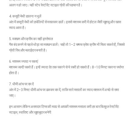
अलग न हो जाए। यही स्टेप रेस्टोरेंट स्टाइल ग्रेवी की पहचान है।
4. कसूरी मेथी डालना न भूलें
अंत में कसूरी मेथी को हथेलियों से मसलकर डालें। इससे मशरूम करी में होटल जैसी खुशबू और खास
स्वाद आता है।
5. मक्खन और क्रीम का सही इस्तेमाल
गैस बंद करने से पहले थोड़ा सा मक्खन डालें। चाहें तो 1–2 चम्मच फ्रेश क्रीम भी मिला सकते हैं, जिससे
ग्रेवी रिच और मलाईदार बनती है।
6. मशरूम ज्यादा न पकाएं
मशरूम जल्दी पकते हैं। इन्हें ज्यादा देर तक पकाने से ये रबरी हो सकते हैं। 8–10 मिनट पकाना पर्याप्त
होता है।
7. धीमी आंच पर दम दें
अंत में 2–3 मिनट धीमी आंच पर ढककर दम दें, ताकि सारे मसालों का स्वाद मशरूम में अच्छे से समा
जाए।
इन आसान लेकिन असरदार टिप्स की मदद से आपकी मशरूम मसाला करी हर बार बिल्कुल रेस्टोरेंट
स्टाइल, स्वादिष्ट और खुशबूदार बनेगी