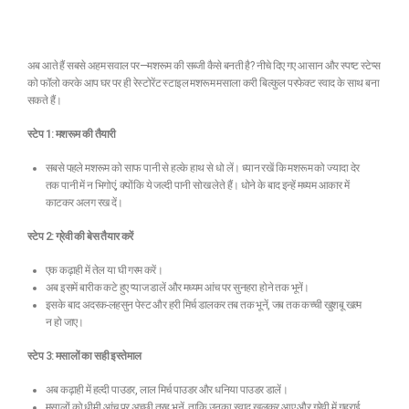
अब आते हैं सबसे अहम सवाल पर—मशरूम की सब्जी कैसे बनती है? नीचे दिए गए आसान और स्पष्ट स्टेप्स
को फॉलो करके आप घर पर ही रेस्टोरेंट स्टाइल मशरूम मसाला करी बिल्कुल परफेक्ट स्वाद के साथ बना
सकते हैं।
स्टेप 1: मशरूम की तैयारी
सबसे पहले मशरूम को साफ पानी से हल्के हाथ से धो लें। ध्यान रखें कि मशरूम को ज्यादा देर
तक पानी में न भिगोएं, क्योंकि ये जल्दी पानी सोख लेते हैं। धोने के बाद इन्हें मध्यम आकार में
काटकर अलग रख दें।
स्टेप 2: ग्रेवी की बेस तैयार करें
एक कढ़ाही में तेल या घी गरम करें।
अब इसमें बारीक कटे हुए प्याज डालें और मध्यम आंच पर सुनहरा होने तक भूनें।
इसके बाद अदरक-लहसुन पेस्ट और हरी मिर्च डालकर तब तक भूनें, जब तक कच्ची खुशबू खत्म
न हो जाए।
स्टेप 3: मसालों का सही इस्तेमाल
अब कढ़ाही में हल्दी पाउडर, लाल मिर्च पाउडर और धनिया पाउडर डालें।
मसालों को धीमी आंच पर अच्छी तरह भूनें, ताकि उनका स्वाद खुलकर आए और ग्रेवी में गहराई