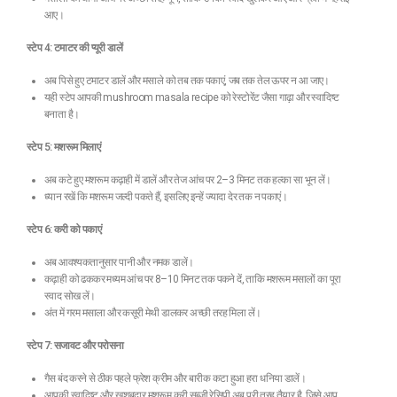
आए।
स्टेप 4: टमाटर की प्यूरी डालें
अब पिसे हुए टमाटर डालें और मसाले को तब तक पकाएं, जब तक तेल ऊपर न आ जाए।
यही स्टेप आपकी mushroom masala recipe को रेस्टोरेंट जैसा गाढ़ा और स्वादिष्ट
बनाता है।
स्टेप 5: मशरूम मिलाएं
अब कटे हुए मशरूम कढ़ाही में डालें और तेज आंच पर 2–3 मिनट तक हल्का सा भून लें।
ध्यान रखें कि मशरूम जल्दी पकते हैं, इसलिए इन्हें ज्यादा देर तक न पकाएं।
स्टेप 6: करी को पकाएं
अब आवश्यकतानुसार पानी और नमक डालें।
कढ़ाही को ढककर मध्यम आंच पर 8–10 मिनट तक पकने दें, ताकि मशरूम मसालों का पूरा
स्वाद सोख लें।
अंत में गरम मसाला और कसूरी मेथी डालकर अच्छी तरह मिला लें।
स्टेप 7: सजावट और परोसना
गैस बंद करने से ठीक पहले फ्रेश क्रीम और बारीक कटा हुआ हरा धनिया डालें।
आपकी स्वादिष्ट और खुशबूदार मशरूम करी सब्जी रेसिपी अब पूरी तरह तैयार है, जिसे आप