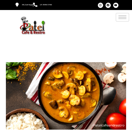
396, Dutt Nagar
+91 89896 57443