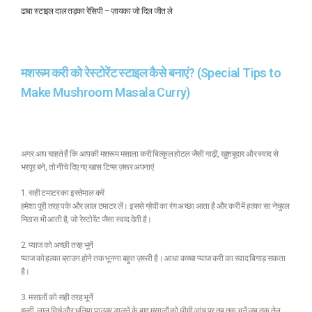
ढाबा स्टाइल दाल तड़का रेसिपी – ज़ायका जो दिल जीत ले
मशरूम करी को रेस्टोरेंट स्टाइल कैसे बनाएं? (Special Tips to
Make Mushroom Masala Curry)
अगर आप चाहते हैं कि आपकी मशरूम मसाला करी बिल्कुल होटल जैसी गाढ़ी, खुशबूदार और स्वाद से
भरपूर बने, तो नीचे दिए गए खास टिप्स ज़रूर अपनाएं
1. सही टमाटर का इस्तेमाल करें
हमेशा पूरी तरह पके और लाल टमाटर लें। इससे ग्रेवी का रंग अच्छा आता है और करी में हल्का सा नेचुरल
मिठास भी आती है, जो रेस्टोरेंट जैसा स्वाद देती है।
2. प्याज को अच्छी तरह भूनें
प्याज को हल्का ब्राउन होने तक भूनना बहुत ज़रूरी है। आधा कच्चा प्याज करी का स्वाद बिगाड़ सकता
है।
3. मसालों को सही तरह भूनें
हल्दी, लाल मिर्च और धनिया पाउडर डालने के बाद मसालों को धीमी आंच पर तब तक भूनें जब तक तेल