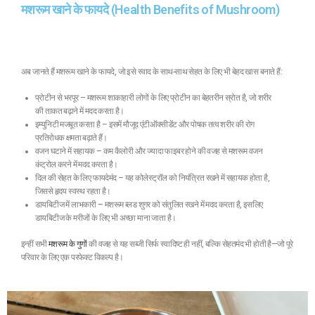
मशरूम खाने के फायदे (Health Benefits of Mushroom)
अब जानते हैं मशरूम खाने के फायदे, जो इसे स्वाद के साथ-साथ सेहत के लिए भी बेहद खास बनाते हैं:
प्रोटीन से भरपूर – मशरूम शाकाहारी लोगों के लिए प्रोटीन का बेहतरीन स्रोत है, जो शरीर
की ताकत बढ़ाने में मदद करता है।
इम्युनिटी मजबूत करता है – इसमें मौजूद एंटीऑक्सीडेंट और पोषक तत्व शरीर की रोग
प्रतिरोधक क्षमता बढ़ाते हैं।
वजन घटाने में सहायक – कम कैलोरी और ज्यादा फाइबर होने की वजह से मशरूम वजन
कंट्रोल करने में मदद करता है।
दिल की सेहत के लिए फायदेमंद – यह कोलेस्ट्रॉल को नियंत्रित रखने में सहायक होता है,
जिससे हृदय स्वस्थ रहता है।
डायबिटीज में लाभकारी – मशरूम ब्लड शुगर को संतुलित रखने में मदद करता है, इसलिए
डायबिटीज के मरीजों के लिए भी अच्छा माना जाता है।
इन्हीं सभी
मशरूम के गुणों
की वजह से यह सब्जी सिर्फ स्वादिष्ट ही नहीं, बल्कि सेहतमंद भी होती है—जो पूरे
परिवार के लिए एक परफेक्ट विकल्प है।