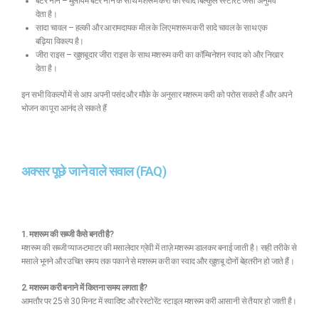
बटर नान – मुलायम बटर नान के साथ मशरूम करी का स्वाद बिल्कुल रेस्टोरेंट जैसा अनुभव
देता है।
सादा चावल – हल्की और आरामदायक मील के लिए मशरूम करी सादे चावल के साथ एक
बढ़िया विकल्प है।
जीरा राइस – खुशबूदार जीरा राइस के साथ मशरूम करी का कॉम्बिनेशन स्वाद को और निखार
देता है।
इन सभी विकल्पों में से आप अपनी पसंद और मौके के अनुसार मशरूम करी को परोस सकते हैं और अपने
भोजन का पूरा आनंद ले सकते हैं
अक्सर पूछे जाने वाले सवाल (FAQ)
1. मशरूम की सब्जी कैसे बनती है?
मशरूम की सब्जी प्याज-टमाटर की मसालेदार ग्रेवी में ताज़े मशरूम डालकर बनाई जाती है। सही तरीके से
मसाले भूनने और उचित समय तक पकाने से मशरूम करी का स्वाद और खुशबू दोनों बेहतरीन हो जाते हैं।
2. मशरूम करी बनाने में कितना समय लगता है?
आमतौर पर 25 से 30 मिनट में स्वादिष्ट और रेस्टोरेंट स्टाइल मशरूम करी आसानी से तैयार हो जाती है।