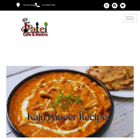
396, Dutt Nagar
+91 89896 57443