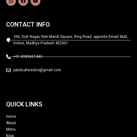
CONTACT INFO
396, Dutt Nagar, Reti Mandi Square, Ring Road, opposite Dmart Mall,
Indore, Madhya Pradesh 452001
+91 8989657443
patelcaferestro@gmail.com
QUICK LINKS
Home
About
Menu
Blog