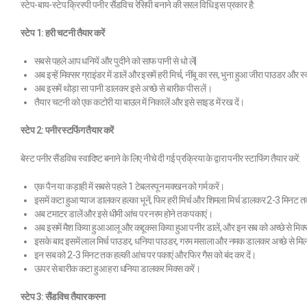
स्टेप-बाय-स्टेप क्रिस्पी पनीर सैंडविच रेसिपी बनाने की सरल विधि इस प्रकार है:
स्टेप 1: हरी चटनी तैयार करें
सबसे पहले आप धनियें और पुदीने को साफ पानी से धो लें|
अब इन्हें मिक्सर ग्राइंडर में डालें और इसमें हरी मिर्च, नींबू का रस, भुना हुआ जीरा पाउडर और
अब इसमें थोड़ा सा पानी डालकर इसे अच्छे से बारीक पीस लें।
तैयार चटनी को एक कटोरी या बाउल में निकालें और इसे साइड में रख दें।
स्टेप 2: पनीर स्टफिंग तैयार करें
बेस्ट पनीर सैंडविच स्वादिष्ट बनाने के लिए नीचे दी गई प्रक्रिया के द्वारा पनीर स्टाफिंग तैयार करें:
एक पैन या कड़ाही में सबसे पहले 1 टेबलस्पून मक्खन को गर्म करें।
इसमें कटा हुआ प्याज डालकर हल्का भूनें, फिर हरी मिर्च और शिमला मिर्च डालकर 2-3 मिनट त
अब टमाटर डालें और इसे धीमी आंच पर नरम होने तक पकाएं।
अब इसमें मैश किया हुआ आलू और कद्दूकस किया हुआ पनीर डालें, और इन सब को अच्छे से मिक्
इसके बाद इसमें लाल मिर्च पाउडर, धनिया पाउडर, गरम मसाला और नमक डालकर अच्छे से मिल
इन सब को 2-3 मिनट तक हल्की आंच पर पकाएं और फिर गैस को बंद कर दें।
ऊपर से बारीक कटा हुआ हरा धनिया डालकर मिक्स करें।
स्टेप 3: सैंडविच तैयार करना