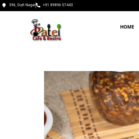
396, Dutt Nagar
+91 89896 57443
HOME