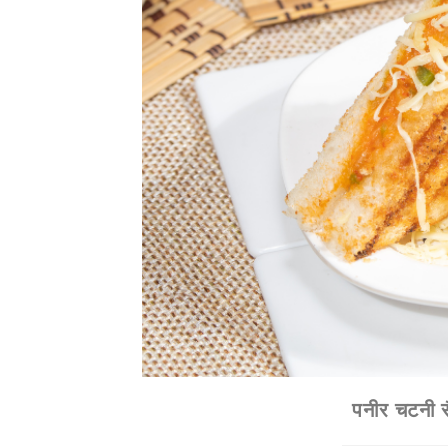
पनीर चटनी सै